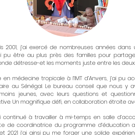
 2001, j’ai exercé de nombreuses années dans 
ai pu être au plus près des familles pour partag
onde détresse-et les moments juste entre les deux.
e en médecine tropicale à l’IMT d’Anvers, j’ai pu
re au Sénégal. Le bureau conseil que nous y avo
oins jeunes, avec leurs questions et questio
tive. Un magnifique défi, en collaboration étroite av
i continué à travailler à mi-temps en salle d’ac
te de coordinatrice du programme d’éducation
t 2021 j’ai ainsi pu me forger une solide expérie