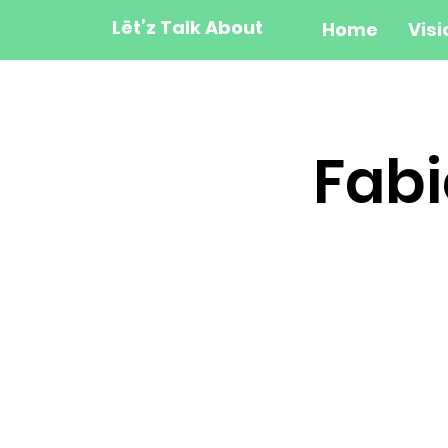
Lët’z Talk About
Home
Visi
Fab