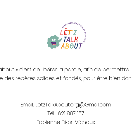
lk about » c’est de libérer la parole, afin de permett
re des repères solides et fondés, pour être bien dan
Email:
LetzTalkAbout.org@Gmail.com
Tél : 621 887 157
Fabienne Dias-Michaux