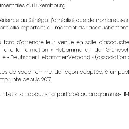
damentales du Luxembourg.
périence au Sénégal, j’ai réalisé que de nombreuses
tant allié important au moment de l’accouchement.
 tard d’attendre leur venue en salle d’accouchem
de faire la formation « Hebamme an der Grundsc
r le « Deutscher HebammenVerband » (association
es de sage-femme, de façon adaptée, à un public 
mprunte depuis 2017.
« Lët’z talk about », j’ai participé au programme« I