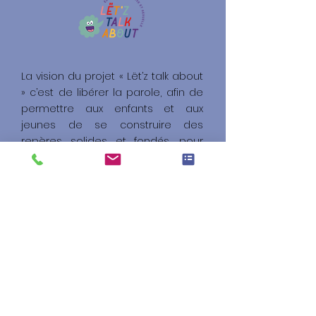
La vision du projet « Lët’z talk about
» c’est de libérer la parole, afin de
permettre aux enfants et aux
jeunes de se construire des
repères solides et fondés, pour
être bien dans leur corps
Email:
LetzTalkAbout.org@Gmail.com
Tél :
621 887 157
Fabienne Dias-Michaux